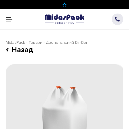
MidasPack
Товари
Двопетельний Біг-Бег
Назад