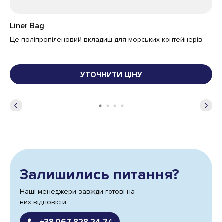
Liner Bag
Q-
Це поліпропіленовий вкладиш для морських контейнерів.
Та
га
ст
мо
УТОЧНИТИ ЦІНУ
ча
Залишились питання?
Наші менеджери завжди готові на
них відповісти
+38 067 828 24 74