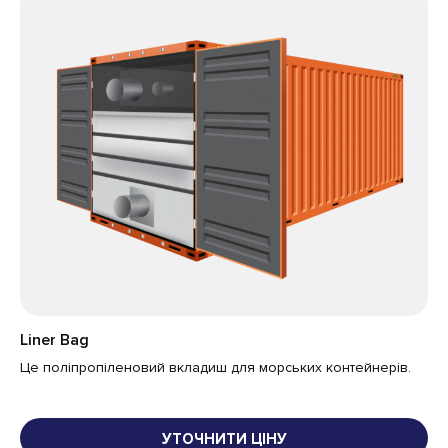
Liner Bag
Ва
Це поліпропіленовий вкладиш для морських контейнерів.
Це
за
УТОЧНИТИ ЦІНУ