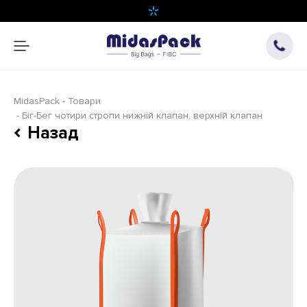
MidasPack
Товари
Біг-Бег чотири стропи нижній клапан, верхній клапан
Назад