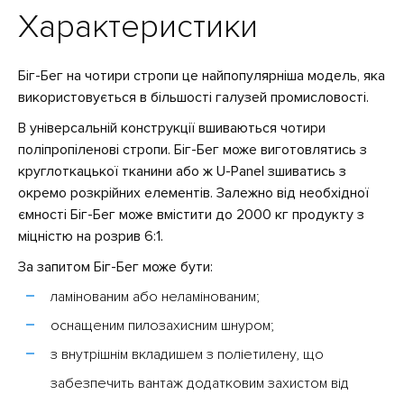
Характеристики
Біг-Бег на чотири стропи це найпопулярніша модель, яка
використовується в більшості галузей промисловості.
В універсальній конструкції вшиваються чотири
поліпропіленові стропи. Біг-Бег може виготовлятись з
круглоткацької тканини або ж U-Panel зшиватись з
окремо розкрійних елементів. Залежно від необхідної
ємності Біг-Бег може вмістити до 2000 кг продукту з
міцністю на розрив 6:1.
За запитом Біг-Бег може бути:
ламінованим або неламінованим;
оснащеним пилозахисним шнуром;
з внутрішнім вкладишем з поліетилену, що
забезпечить вантаж додатковим захистом від